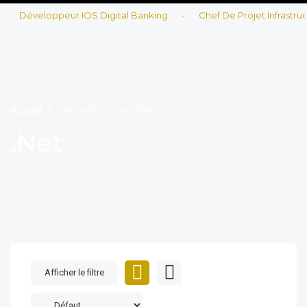
Développeur IOS Digital Banking
-
Chef De Projet Infrastructu
Accueil
Une archive pour ".Net"
.Net
Afficher le filtre