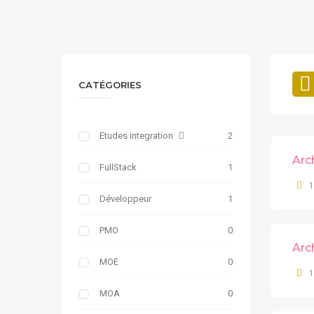
CATÉGORIES
Etudes integration
2
Arc
FullStack
1
1
Développeur
1
PMO
0
Arc
MOE
0
1
MOA
0