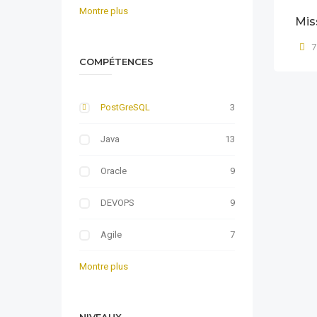
Montre plus
Mis
7
COMPÉTENCES
PostGreSQL
3
Java
13
Oracle
9
DEVOPS
9
Agile
7
Montre plus