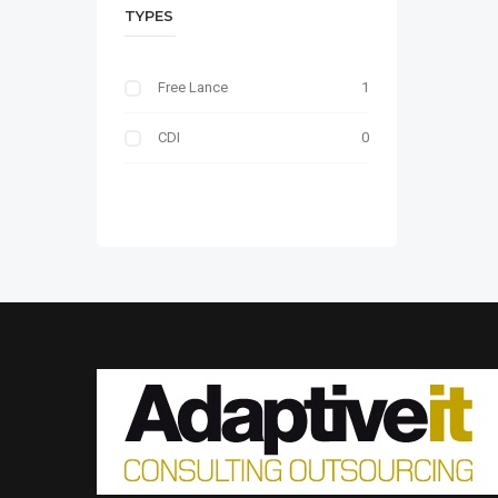
TYPES
Free Lance
1
CDI
0