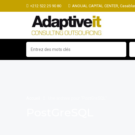
+212 522 25 90 80
ANOUAL CAPITAL CENTER, Casablan
Accueil
Une archive pour "PostGreSQL"
PostGreSQL