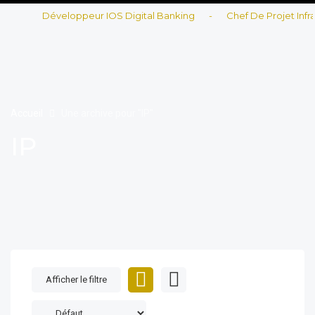
Développeur IOS Digital Banking
-
Chef De Projet Infras
Accueil
Une archive pour "IP"
IP
Afficher le filtre