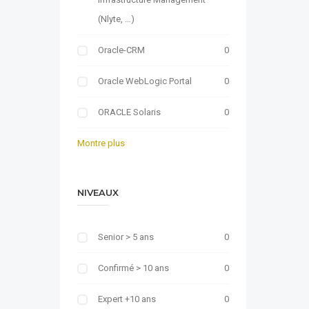
(Nlyte, …)
Oracle-CRM
0
Oracle WebLogic Portal
0
ORACLE Solaris
0
Montre plus
NIVEAUX
Senior > 5 ans
0
Confirmé > 10 ans
0
Expert +10 ans
0