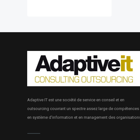
Adaptive IT est une société de service en conseil et en
outsourcing couvrant un spectre assez large de compétences
en système d'information et en management des organisation