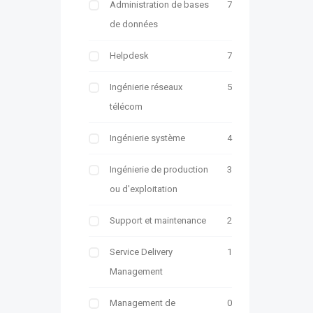
Administration de bases
7
de données
Helpdesk
7
Ingénierie réseaux
5
télécom
Ingénierie système
4
Ingénierie de production
3
ou d'exploitation
Support et maintenance
2
Service Delivery
1
Management
Management de
0