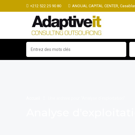
+212 522 25 90 80
ANOUAL CAPITAL CENTER, Casablan
Accueil
Une archive pour "Analyse d'exploitation"
Analyse d'exploitat