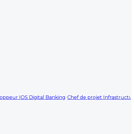
r IOS Digital Banking
-
Chef de projet Infrastructure IT
-
T