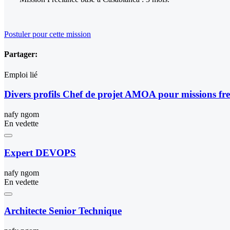
Postuler pour cette mission
Partager:
Emploi lié
Divers profils Chef de projet AMOA pour missions fre
nafy ngom
En vedette
Expert DEVOPS
nafy ngom
En vedette
Architecte Senior Technique