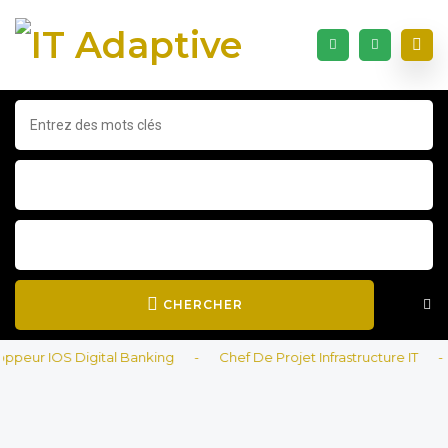
CHERCHER
ur IOS Digital Banking
-
Chef De Projet Infrastructure IT
-