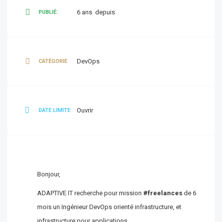
6 ans depuis
PUBLIÉ:
DevOps
CATÉGORIE
Ouvrir
DATE LIMITE
Bonjour,
ADAPTIVE IT recherche pour mission
#freelances
de 6
mois un Ingénieur DevOps orienté infrastructure, et
infrastructure pour applications.