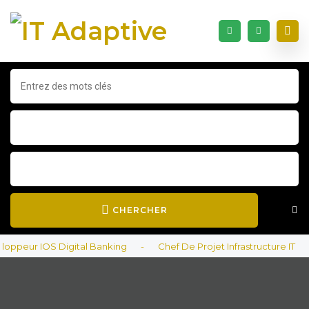
CHERCHER
peur IOS Digital Banking
-
Chef De Projet Infrastructure IT
-