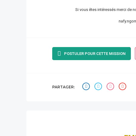
Si vous êtes intéressés merci de no
nafy.ngo
POSTULER POUR CETTE MISSION
PARTAGER: