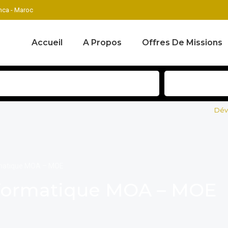
ca - Maroc
Accueil
A Propos
Offres De Missions
Développe
rmatique MOA – MOE
Informatique MOA – MOE