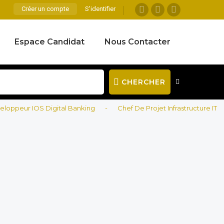
Créer un compte
S'identifier
Espace Candidat
Nous Contacter
CHERCHER
ur IOS Digital Banking
-
Chef De Projet Infrastructure IT
-
T