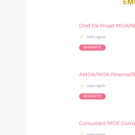
EMP
Chef De Projet MOA/
nafy ngom
EN VEDETTE
AMOA/MOA Finance/Ri
nafy ngom
EN VEDETTE
Consultant MOE Doma
nafy ngom