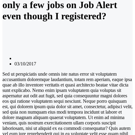
only a few jobs on Job Alert
even though I registered?
03/10/2017
Sed ut perspiciatis unde omnis iste natus error sit voluptatem
accusantium doloremque laudantium, totam rem aperiam, eaque ipsa
quae ab illo inventore veritatis et quasi architecto beatae vitae dicta
sunt explicabo. Nemo enim ipsam voluptatem quia voluptas sit
aspernatur aut odit aut fugit, sed quia consequuntur magni dolores
eos qui ratione voluptatem sequi nesciunt. Neque porro quisquam
est, qui dolorem ipsum quia dolor sit amet, consectetur, adipisci velit,
sed quia non numquam eius modi tempora incidunt ut labore et
dolore magnam aliquam quaerat voluptatem. Ut enim ad minima
veniam, quis nostrum exercitationem ullam corporis suscipit
laboriosam, nisi ut aliquid ex ea commodi consequatur? Quis autem
vel eum iure reprehenderit qui in ea voluptate velit esse quam nihil