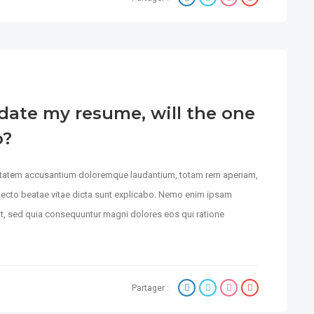
update my resume, will the one
o?
luptatem accusantium doloremque laudantium, totam rem aperiam,
hitecto beatae vitae dicta sunt explicabo. Nemo enim ipsam
git, sed quia consequuntur magni dolores eos qui ratione
Partager :