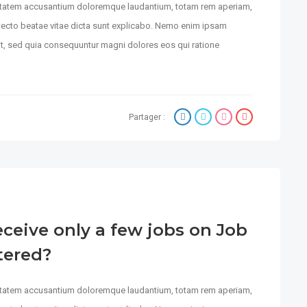
luptatem accusantium doloremque laudantium, totam rem aperiam,
hitecto beatae vitae dicta sunt explicabo. Nemo enim ipsam
git, sed quia consequuntur magni dolores eos qui ratione
Partager :
eceive only a few jobs on Job
tered?
luptatem accusantium doloremque laudantium, totam rem aperiam,