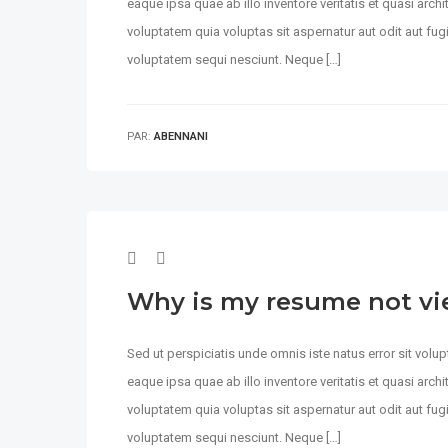
eaque ipsa quae ab illo inventore veritatis et quasi arc
voluptatem quia voluptas sit aspernatur aut odit aut fu
voluptatem sequi nesciunt. Neque […]
PAR:
ABENNANI
Why is my resume not v
Sed ut perspiciatis unde omnis iste natus error sit vo
eaque ipsa quae ab illo inventore veritatis et quasi arc
voluptatem quia voluptas sit aspernatur aut odit aut fu
voluptatem sequi nesciunt. Neque […]