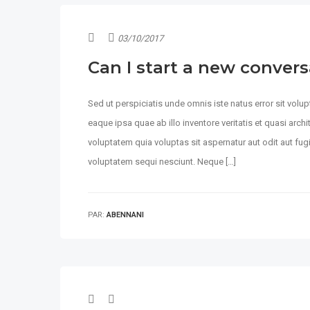
03/10/2017
Can I start a new conver
Sed ut perspiciatis unde omnis iste natus error sit vo
eaque ipsa quae ab illo inventore veritatis et quasi arc
voluptatem quia voluptas sit aspernatur aut odit aut fu
voluptatem sequi nesciunt. Neque […]
PAR:
ABENNANI