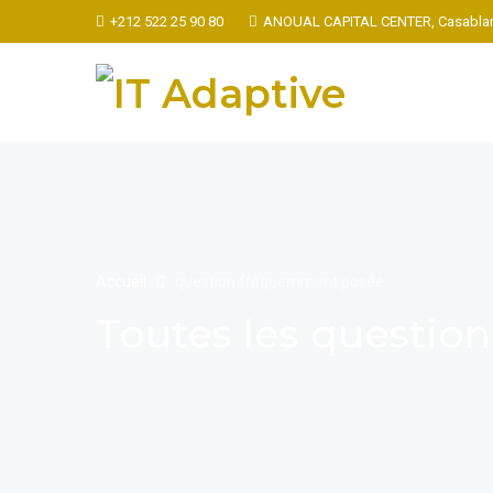
+212 522 25 90 80
ANOUAL CAPITAL CENTER, Casablan
Accueil
question fréquemment posée
Toutes les questi