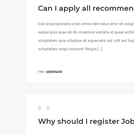
Can I apply all recommen
Sed ut perspiciatis unde omnis iste natus error sit vo
eaque ipsa quae ab illo inventore veritatis et quasi arc
voluptatem quia voluptas sit aspernatur aut odit aut fu
voluptatem sequi nesciunt. Neque […]
PAR:
ABENNANI
Why should I register Job