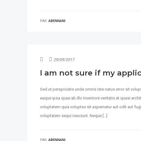
PAR:
ABENNANI
29/09/2017
I am not sure if my appli
Sed ut perspiciatis unde omnis iste natus error sit vo
eaque ipsa quae ab illo inventore veritatis et quasi arc
voluptatem quia voluptas sit aspernatur aut odit aut fu
voluptatem sequi nesciunt. Neque […]
PAR:
ABENNANI