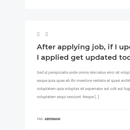
After applying job, if I 
I applied get updated to
Sed ut perspiciatis unde omnis iste natus error sit vo
eaque ipsa quae ab illo inventore veritatis et quasi arc
voluptatem quia voluptas sit aspernatur aut odit aut fu
voluptatem sequi nesciunt. Neque […]
PAR:
ABENNANI