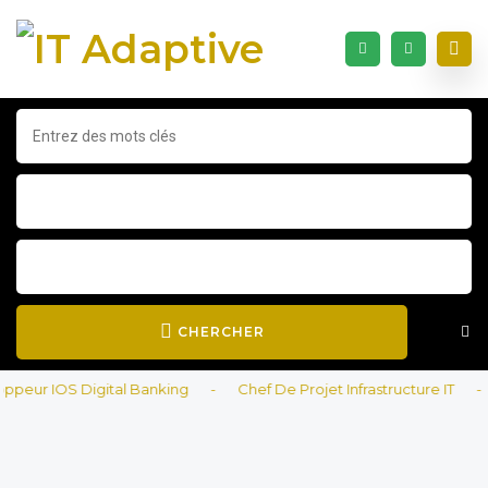
CHERCHER
ur IOS Digital Banking
-
Chef De Projet Infrastructure IT
-